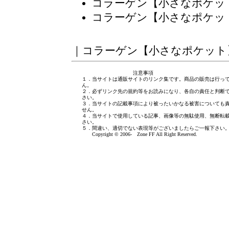
コラーゲン【小さなポケッ
コラーゲン【小さなポケッ
｜
コラーゲン【小さなポケット
注意事項
１．当サイトは通販サイトのリンク集です。商品の販売は行っ
ん。
２．必ずリンク先の規約等をお読みになり、各自の責任と判断
さい。
３．当サイトの記載事項により被ったいかなる被害についても
せん。
４．当サイトで使用している記事、画像等の無駄使用、無断転
さい。
５．間違い、適切でない表現等がございましたら
ご一報下さい
Copyright © 2006- Zone FF All Right Reserved.