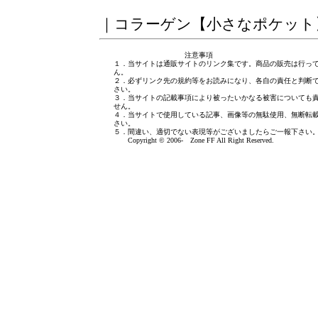
｜
コラーゲン【小さなポケット
注意事項
１．当サイトは通販サイトのリンク集です。商品の販売は行っ
ん。
２．必ずリンク先の規約等をお読みになり、各自の責任と判断
さい。
３．当サイトの記載事項により被ったいかなる被害についても
せん。
４．当サイトで使用している記事、画像等の無駄使用、無断転
さい。
５．間違い、適切でない表現等がございましたら
ご一報下さい
Copyright © 2006- Zone FF All Right Reserved.