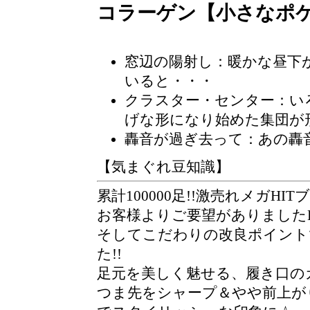
コラーゲン【小さなポ
窓辺の陽射し
：暖かな昼下
いると・・・
クラスター・センター
：い
げな形になり始めた集団が
轟音が過ぎ去って：あの轟
【気まぐれ豆知識】
累計100000足!!激売れメガH
お客様よりご要望がありましたB
そしてこだわりの改良ポイント
た!!
足元を美しく魅せる、履き口の
つま先をシャープ＆やや前上が