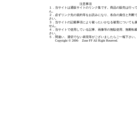
注意事項
１．当サイトは通販サイトのリンク集です。商品の販売は行っ
ん。
２．必ずリンク先の規約等をお読みになり、各自の責任と判断
さい。
３．当サイトの記載事項により被ったいかなる被害についても
せん。
４．当サイトで使用している記事、画像等の無駄使用、無断転
さい。
５．間違い、適切でない表現等がございましたら
ご一報下さい
Copyright © 2006- Zone FF All Right Reserved.