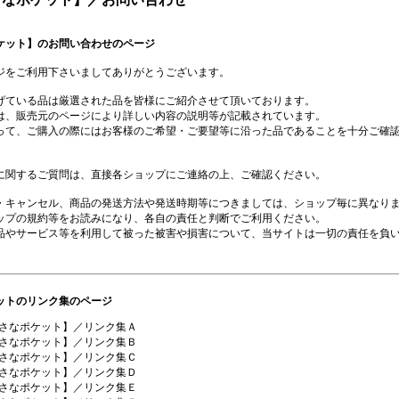
ケット】のお問い合わせのページ
ジをご利用下さいましてありがとうございます。
げている品は厳選された品を皆様にご紹介させて頂いております。
は、販売元のページにより詳しい内容の説明等が記載されています。
って、ご購入の際にはお客様のご希望・ご要望等に沿った品であることを十分ご確
に関するご質問は、直接各ショップにご連絡の上、ご確認ください。
・キャンセル、商品の発送方法や発送時期等につきましては、ショップ毎に異なり
ップの規約等をお読みになり、各自の責任と判断でご利用ください。
品やサービス等を利用して被った被害や損害について、当サイトは一切の責任を負
ットのリンク集のページ
さなポケット】／リンク集Ａ
さなポケット】／リンク集Ｂ
さなポケット】／リンク集Ｃ
さなポケット】／リンク集Ｄ
さなポケット】／リンク集Ｅ