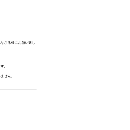
認なさる様にお願い致し
ます。
いません。