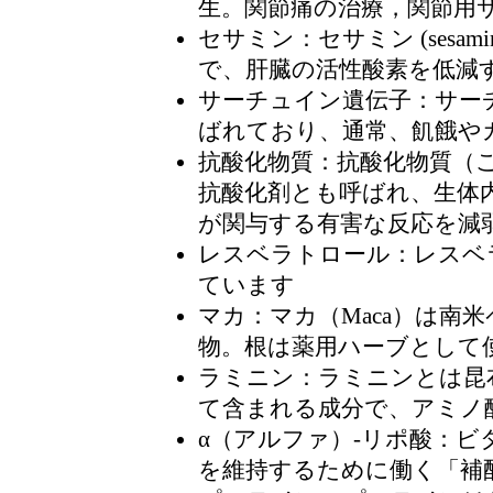
生。関節痛の治療，関節用
セサミン
：セサミン (ses
で、肝臓の活性酸素を低減
サーチュイン遺伝子
：サー
ばれており、通常、飢餓や
抗酸化物質
：抗酸化物質（こう
抗酸化剤とも呼ばれ、生体
が関与する有害な反応を減
レスベラトロール
：レスベ
ています
マカ
：マカ（Maca）は南
物。根は薬用ハーブとして
ラミニン
：ラミニンとは昆
て含まれる成分で、アミノ
α（アルファ）-リポ酸
：ビ
を維持するために働く「補