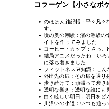
コラーゲン【小さなポ
のほほん雑記帳：平々凡々
す。
瞼の奥の潮騒
：渚の潮騒の
イトを作ってみました
コーヒー・カップ
：さっ、
結局アニメだったね：いろ
に落ち着きました
フィットネス豆知識：こん
外出先の扉：その扉を通り
歩き続けて：頑張って歩き
透明な響き：透明な誰にも
白く眩しい明日：明日をど
川沿いの小道：いつも通っ