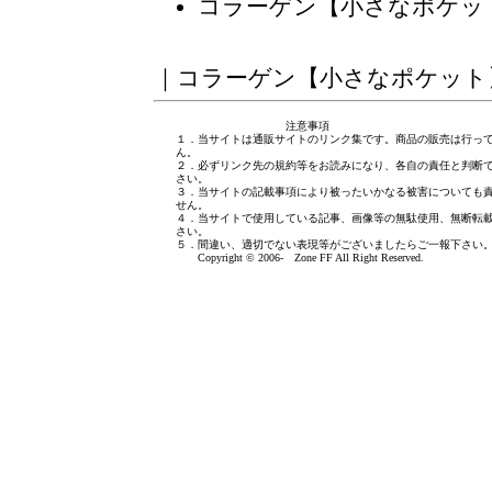
コラーゲン【小さなポケッ
｜
コラーゲン【小さなポケット
注意事項
１．当サイトは通販サイトのリンク集です。商品の販売は行っ
ん。
２．必ずリンク先の規約等をお読みになり、各自の責任と判断
さい。
３．当サイトの記載事項により被ったいかなる被害についても
せん。
４．当サイトで使用している記事、画像等の無駄使用、無断転
さい。
５．間違い、適切でない表現等がございましたら
ご一報下さい
Copyright © 2006- Zone FF All Right Reserved.